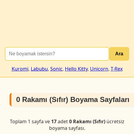
Ara
Kuromi
,
Labubu
,
Sonic
,
Hello Kitty
,
Unicorn
,
T-Rex
0 Rakamı (Sıfır) Boyama Sayfaları
Toplam 1 sayfa ve
17
adet
0 Rakamı (Sıfır)
ücretsiz
boyama sayfası.