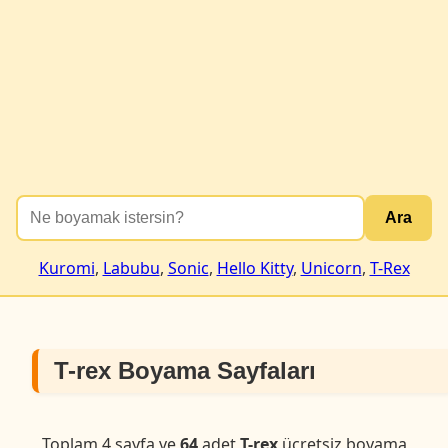
Ara
Kuromi
,
Labubu
,
Sonic
,
Hello Kitty
,
Unicorn
,
T-Rex
T-rex Boyama Sayfaları
Toplam 4 sayfa ve
64
adet
T-rex
ücretsiz boyama