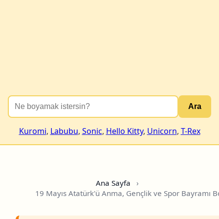
Ara
Kuromi
,
Labubu
,
Sonic
,
Hello Kitty
,
Unicorn
,
T-Rex
Ana Sayfa
›
19 Mayıs Atatürk'ü Anma, Gençlik ve Spor Bayramı 