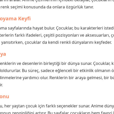
renk seçimi konusunda da onlara özgürlük tanır.
Boyama Keyfi
ma sayfalarında hayat bulur. Çocuklar, bu karakterleri isted
terlerin farklı ifadeleri, çeşitli pozisyonları ve aksesuarları,
yansıtırken, çocuklar da kendi renkli dünyalarını keşfeder.
nya
nklerin ve desenlerin birleştiği bir dünya sunar. Çocuklar, k
 doldururlar. Bu süreç, sadece eğlenceli bir etkinlik olmanın
dinmelerine yardımcı olur. Renklerin bir araya gelmesi, bir 
r.
yonu
, her yaştan çocuk için farklı seçenekler sunar. Anime dünya
onun zenginliğini artırır. Bu sayfalar, çocukların hem favori 