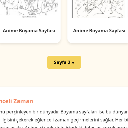
Anime Boyama Sayfası
Anime Boyama Sayfası
Sayfa 2 »
enceli Zaman
ü perçinleyen bir dünyadır. Boyama sayfaları ise bu dünyanın
 ilgisini çekerek eğlenceli zaman geçirmelerini sağlar. Her bi
ını aralar. Anime çizimlerinin içindeki detaylar, çocukların 