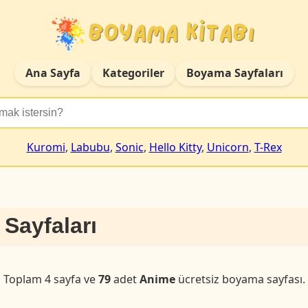
Ana Sayfa
Kategoriler
Boyama Sayfaları
Kuromi
,
Labubu
,
Sonic
,
Hello Kitty
,
Unicorn
,
T-Rex
Sayfaları
Toplam 4 sayfa ve
79
adet
Anime
ücretsiz boyama sayfası.