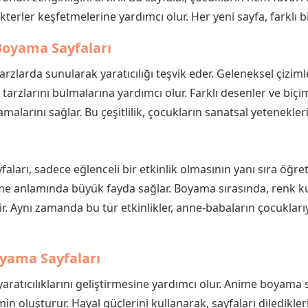
erler keşfetmelerine yardımcı olur. Her yeni sayfa, farklı bi
Boyama Sayfaları
arzlarda sunularak yaratıcılığı teşvik eder. Geleneksel çizi
t tarzlarını bulmalarına yardımcı olur. Farklı desenler ve biçi
larını sağlar. Bu çeşitlilik, çocukların sanatsal yetenekler
ları, sadece eğlenceli bir etkinlik olmasının yanı sıra öğreti
irme anlamında büyük fayda sağlar. Boyama sırasında, renk kul
r. Aynı zamanda bu tür etkinlikler, anne-babaların çocuklarıyl
Boyama Sayfaları
yaratıcılıklarını geliştirmesine yardımcı olur. Anime boyama 
zemin oluşturur. Hayal güçlerini kullanarak, sayfaları diledik