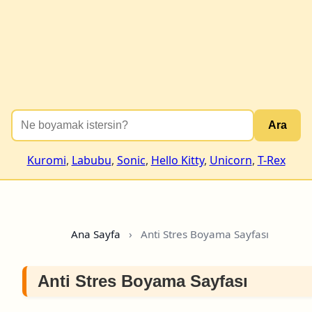
Ara
Kuromi
,
Labubu
,
Sonic
,
Hello Kitty
,
Unicorn
,
T-Rex
Ana Sayfa
›
Anti Stres Boyama Sayfası
Anti Stres Boyama Sayfası