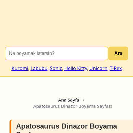
Ara
Kuromi
,
Labubu
,
Sonic
,
Hello Kitty
,
Unicorn
,
T-Rex
Ana Sayfa
›
Apatosaurus Dinazor Boyama Sayfası
Apatosaurus Dinazor Boyama