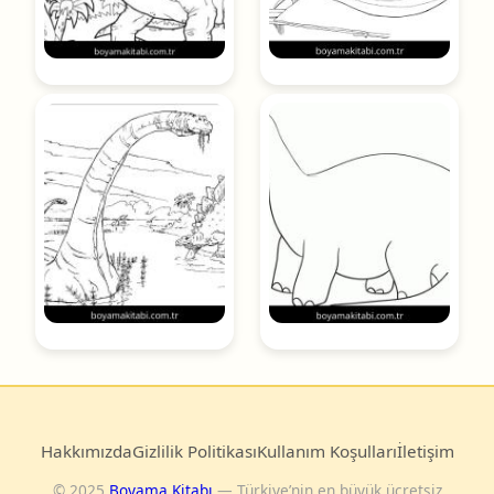
Hakkımızda
Gizlilik Politikası
Kullanım Koşulları
İletişim
© 2025
Boyama Kitabı
— Türkiye’nin en büyük ücretsiz
boyama sayfası arşivi.