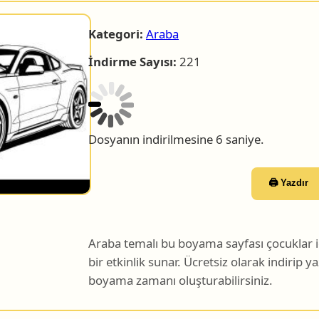
Kategori:
Araba
İndirme Sayısı:
221
Dosyanın indirilmesine 5 saniye.
🖨️ Yazdır
Araba temalı bu boyama sayfası çocuklar için
bir etkinlik sunar. Ücretsiz olarak indirip yaz
boyama zamanı oluşturabilirsiniz.