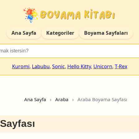
Ana Sayfa
Kategoriler
Boyama Sayfaları
Kuromi
,
Labubu
,
Sonic
,
Hello Kitty
,
Unicorn
,
T-Rex
Ana Sayfa
›
Araba
›
Araba Boyama Sayfası
Sayfası