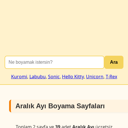
Ara
Kuromi
,
Labubu
,
Sonic
,
Hello Kitty
,
Unicorn
,
T-Rex
Aralık Ayı Boyama Sayfaları
Toplam 2 sayfa ve
39
adet
Aralık Ayı
ücretsiz