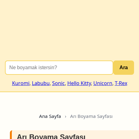
Ara
Kuromi
,
Labubu
,
Sonic
,
Hello Kitty
,
Unicorn
,
T-Rex
Ana Sayfa
›
Arı Boyama Sayfası
Arı Boyama Sayfası