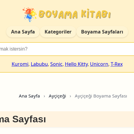
Ana Sayfa
Kategoriler
Boyama Sayfaları
Kuromi
,
Labubu
,
Sonic
,
Hello Kitty
,
Unicorn
,
T-Rex
Ana Sayfa
›
Ayçiçeği
›
Ayçiçeği Boyama Sayfası
ma Sayfası