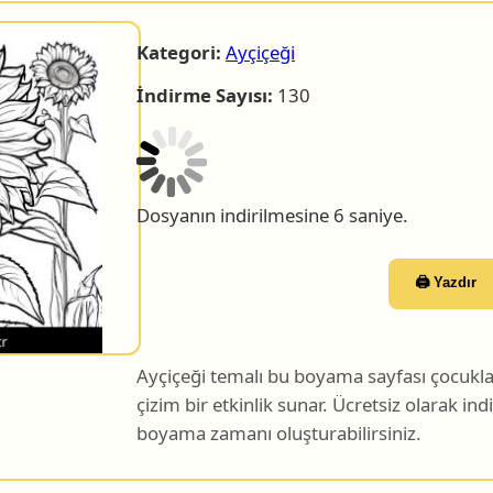
Kategori:
Ayçiçeği
İndirme Sayısı:
130
Dosyanın indirilmesine 5 saniye.
🖨️ Yazdır
Ayçiçeği temalı bu boyama sayfası çocuklar 
çizim bir etkinlik sunar. Ücretsiz olarak indir
boyama zamanı oluşturabilirsiniz.