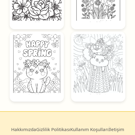
Hakkımızda
Gizlilik Politikası
Kullanım Koşulları
İletişim
© 2025
Boyama Kitabı
— Türkiye’nin en büyük ücretsiz
boyama sayfası arşivi.