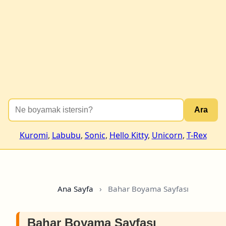
Ara
Kuromi
,
Labubu
,
Sonic
,
Hello Kitty
,
Unicorn
,
T-Rex
Ana Sayfa
›
Bahar Boyama Sayfası
Bahar Boyama Sayfası