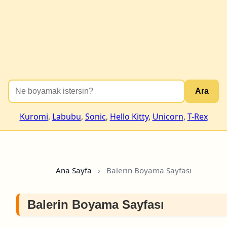
Ara
Kuromi
,
Labubu
,
Sonic
,
Hello Kitty
,
Unicorn
,
T-Rex
Ana Sayfa
›
Balerin Boyama Sayfası
Balerin Boyama Sayfası