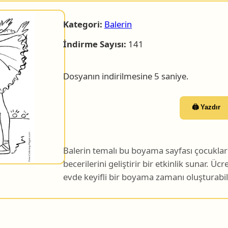
Kategori:
Balerin
İndirme Sayısı:
141
Dosyanın indirilmesine 5 saniye.
🖨️ Yazdır
Balerin temalı bu boyama sayfası çocuklar iç
becerilerini geliştirir bir etkinlik sunar. Ücr
evde keyifli bir boyama zamanı oluşturabili