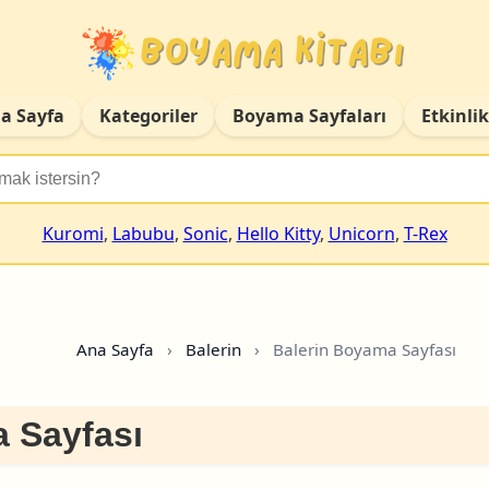
a Sayfa
Kategoriler
Boyama Sayfaları
Etkinlik
Kuromi
,
Labubu
,
Sonic
,
Hello Kitty
,
Unicorn
,
T-Rex
Ana Sayfa
›
Balerin
›
Balerin Boyama Sayfası
 Sayfası