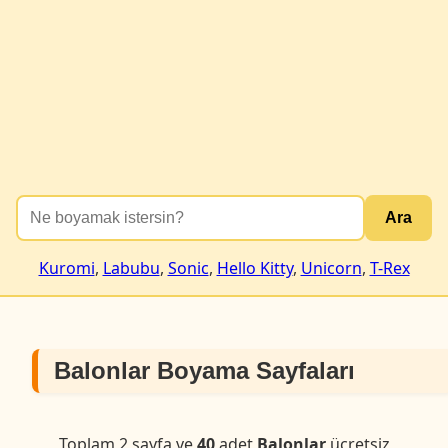
Ara
Kuromi
,
Labubu
,
Sonic
,
Hello Kitty
,
Unicorn
,
T-Rex
Balonlar Boyama Sayfaları
Toplam 2 sayfa ve
40
adet
Balonlar
ücretsiz