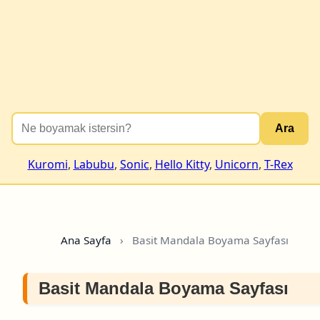
Ara
Kuromi
,
Labubu
,
Sonic
,
Hello Kitty
,
Unicorn
,
T-Rex
Ana Sayfa
›
Basit Mandala Boyama Sayfası
Basit Mandala Boyama Sayfası