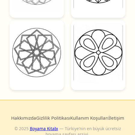
Hakkımızda
Gizlilik Politikası
Kullanım Koşulları
İletişim
© 2025
Boyama Kitabı
— Türkiye’nin en büyük ücretsiz
boyama sayfası arşivi.