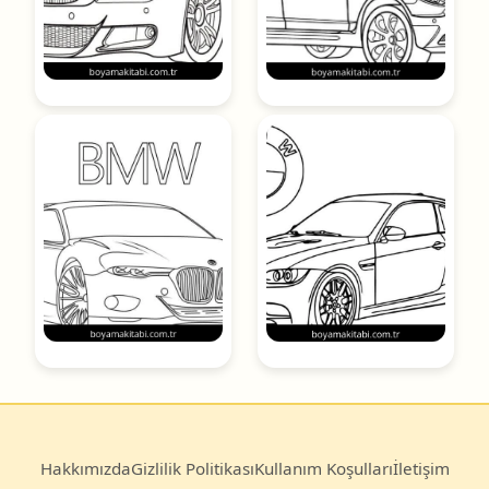
Hakkımızda
Gizlilik Politikası
Kullanım Koşulları
İletişim
© 2025
Boyama Kitabı
— Türkiye’nin en büyük ücretsiz
boyama sayfası arşivi.