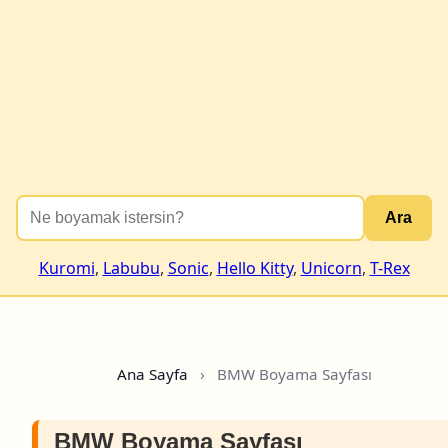
Ara
Kuromi
,
Labubu
,
Sonic
,
Hello Kitty
,
Unicorn
,
T-Rex
Ana Sayfa
›
BMW Boyama Sayfası
BMW Boyama Sayfası