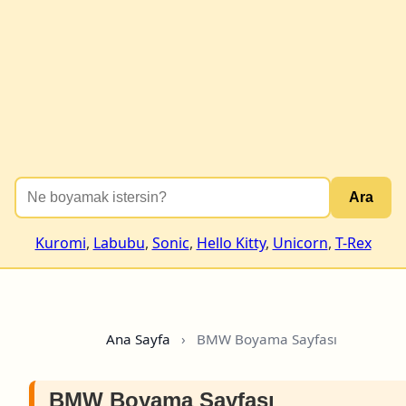
Ara
Kuromi
,
Labubu
,
Sonic
,
Hello Kitty
,
Unicorn
,
T-Rex
Ana Sayfa
›
BMW Boyama Sayfası
BMW Boyama Sayfası