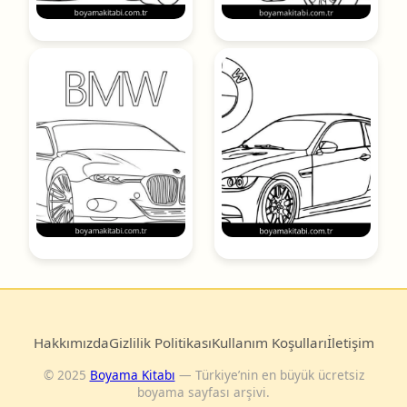
Hakkımızda
Gizlilik Politikası
Kullanım Koşulları
İletişim
© 2025
Boyama Kitabı
— Türkiye’nin en büyük ücretsiz
boyama sayfası arşivi.