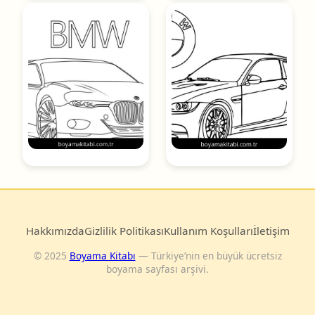
Hakkımızda
Gizlilik Politikası
Kullanım Koşulları
İletişim
© 2025
Boyama Kitabı
— Türkiye’nin en büyük ücretsiz
boyama sayfası arşivi.