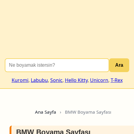
Ara
Kuromi
,
Labubu
,
Sonic
,
Hello Kitty
,
Unicorn
,
T-Rex
Ana Sayfa
›
BMW Boyama Sayfası
BMW Boyama Sayfası