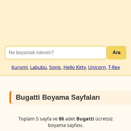
Ara
Kuromi
,
Labubu
,
Sonic
,
Hello Kitty
,
Unicorn
,
T-Rex
Bugatti Boyama Sayfaları
Toplam 5 sayfa ve
86
adet
Bugatti
ücretsiz
boyama sayfası.