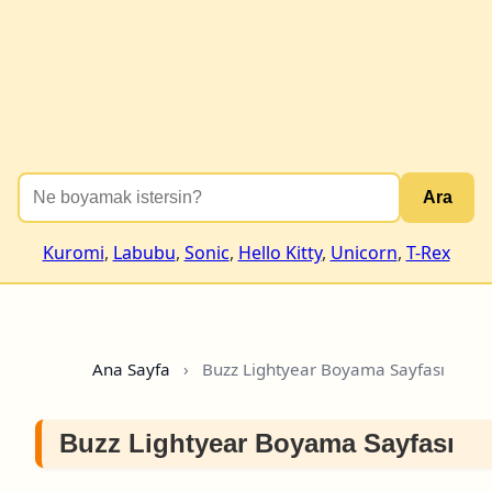
Ara
Kuromi
,
Labubu
,
Sonic
,
Hello Kitty
,
Unicorn
,
T-Rex
Ana Sayfa
›
Buzz Lightyear Boyama Sayfası
Buzz Lightyear Boyama Sayfası