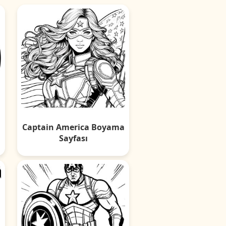
a
Captain America Boyama
Sayfası