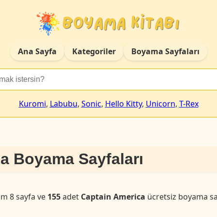
Ana Sayfa
Kategoriler
Boyama Sayfaları
Kuromi
,
Labubu
,
Sonic
,
Hello Kitty
,
Unicorn
,
T-Rex
a Boyama Sayfaları
am 8 sayfa ve
155
adet
Captain America
ücretsiz boyama sa