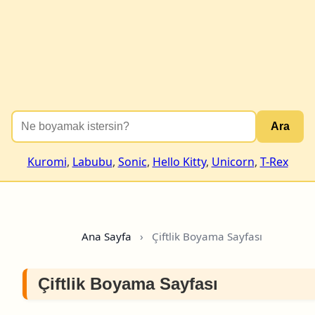
Ara
Kuromi
,
Labubu
,
Sonic
,
Hello Kitty
,
Unicorn
,
T-Rex
Ana Sayfa
›
Çiftlik Boyama Sayfası
Çiftlik Boyama Sayfası