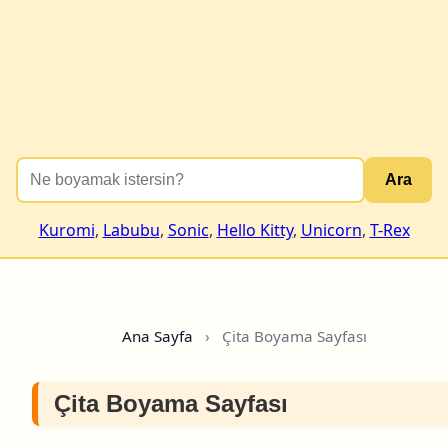
Ara
Kuromi
,
Labubu
,
Sonic
,
Hello Kitty
,
Unicorn
,
T-Rex
Ana Sayfa
›
Çita Boyama Sayfası
Çita Boyama Sayfası