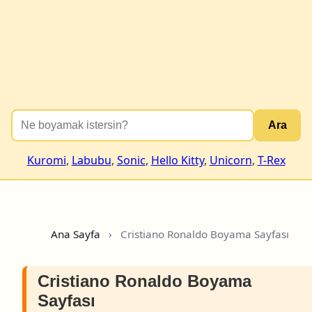
Ara
Kuromi
,
Labubu
,
Sonic
,
Hello Kitty
,
Unicorn
,
T-Rex
Ana Sayfa
›
Cristiano Ronaldo Boyama Sayfası
Cristiano Ronaldo Boyama
Sayfası