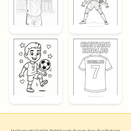
Hakkımızda
Gizlilik Politikası
Kullanım Koşulları
İletişim
© 2025
Boyama Kitabı
— Türkiye’nin en büyük ücretsiz