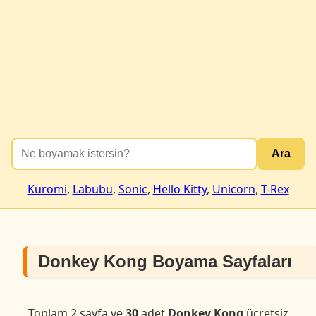
Ara
Kuromi
,
Labubu
,
Sonic
,
Hello Kitty
,
Unicorn
,
T-Rex
Donkey Kong Boyama Sayfaları
Toplam 2 sayfa ve
30
adet
Donkey Kong
ücretsiz