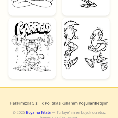
Hakkımızda
Gizlilik Politikası
Kullanım Koşulları
İletişim
© 2025
Boyama Kitabı
— Türkiye’nin en büyük ücretsiz
boyama sayfası arşivi.