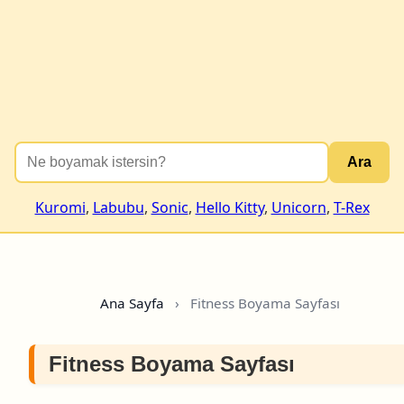
Ara
Kuromi
,
Labubu
,
Sonic
,
Hello Kitty
,
Unicorn
,
T-Rex
Ana Sayfa
›
Fitness Boyama Sayfası
Fitness Boyama Sayfası