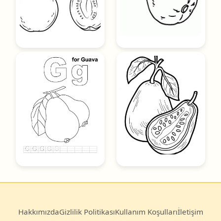
Hakkımızda
Gizlilik Politikası
Kullanım Koşulları
İletişim
© 2025
Boyama Kitabı
— Türkiye’nin en büyük ücretsiz
boyama sayfası arşivi.