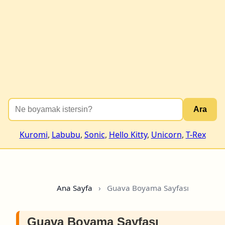
Ara
Kuromi
,
Labubu
,
Sonic
,
Hello Kitty
,
Unicorn
,
T-Rex
Ana Sayfa
›
Guava Boyama Sayfası
Guava Boyama Sayfası