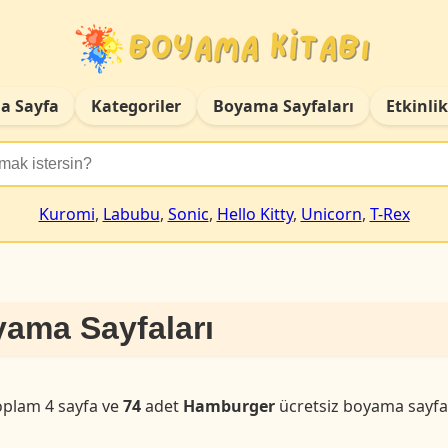
a Sayfa
Kategoriler
Boyama Sayfaları
Etkinlik
Kuromi
,
Labubu
,
Sonic
,
Hello Kitty
,
Unicorn
,
T-Rex
ama Sayfaları
oplam 4 sayfa ve
74
adet
Hamburger
ücretsiz boyama sayfas