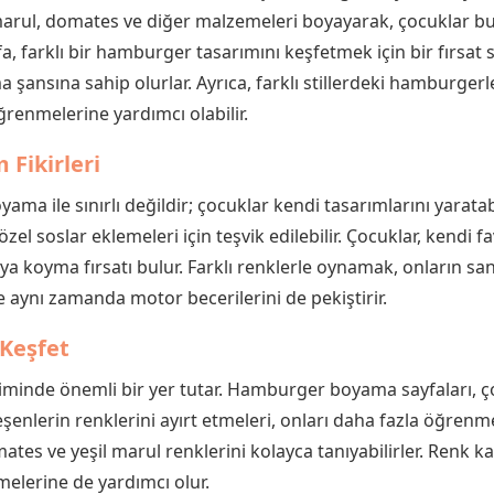
 marul, domates ve diğer malzemeleri boyayarak, çocuklar bu 
yfa, farklı bir hamburger tasarımını keşfetmek için bir fırsat
 şansına sahip olurlar. Ayrıca, farklı stillerdeki hamburgerler,
ğrenmelerine yardımcı olabilir.
Fikirleri
ma ile sınırlı değildir; çocuklar kendi tasarımlarını yaratabi
zel soslar eklemeleri için teşvik edilebilir. Çocuklar, kendi 
taya koyma fırsatı bulur. Farklı renklerle oynamak, onların sa
e aynı zamanda motor becerilerini de pekiştirir.
 Keşfet
iminde önemli bir yer tutar. Hamburger boyama sayfaları, ço
eşenlerin renklerini ayırt etmeleri, onları daha fazla öğren
mates ve yeşil marul renklerini kolayca tanıyabilirler. Renk 
melerine de yardımcı olur.