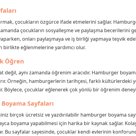
aları
turmak, çocukların özgürce ifade etmelerini sağlar. Hamburg
zamanda çocukların sosyalleşme ve paylaşma becerilerini gel
parken, onları paylaşmaya ve iş birliği yapmaya teşvik edebil
n birlikte eğlenmelerine yardımcı olur.
ek Öğren
at değil, aynı zamanda öğrenim aracıdır. Hamburger boyama s
ştırır. Örneğin, hamburgerlerin tarihçesi, farklı kültürlerdeki
r. Böylece, çocuklar eğlenerek çok yönlü bir öğrenim deneyim
ir Boyama Sayfaları
iniz birçok ücretsiz ve yazdırılabilir hamburger boyama say
ca boyama yapabilmesi için harika bir kaynak sağlar. Kolayca
r. Bu sayfalar sayesinde, çocuklar kendi evlerinin konforu