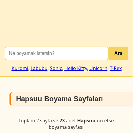
Ara
Kuromi
,
Labubu
,
Sonic
,
Hello Kitty
,
Unicorn
,
T-Rex
Hapsuu Boyama Sayfaları
Toplam 2 sayfa ve
23
adet
Hapsuu
ücretsiz
boyama sayfası.