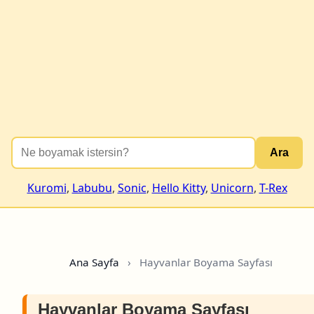
Ara
Kuromi
,
Labubu
,
Sonic
,
Hello Kitty
,
Unicorn
,
T-Rex
Ana Sayfa
›
Hayvanlar Boyama Sayfası
Hayvanlar Boyama Sayfası