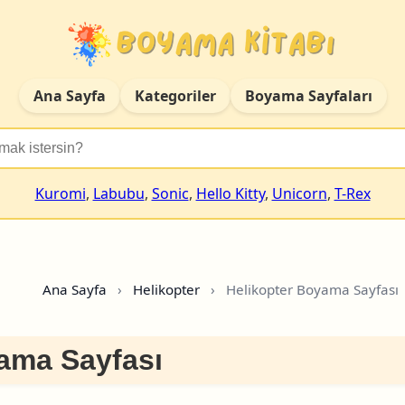
Ana Sayfa
Kategoriler
Boyama Sayfaları
Kuromi
,
Labubu
,
Sonic
,
Hello Kitty
,
Unicorn
,
T-Rex
Ana Sayfa
›
Helikopter
›
Helikopter Boyama Sayfası
ama Sayfası