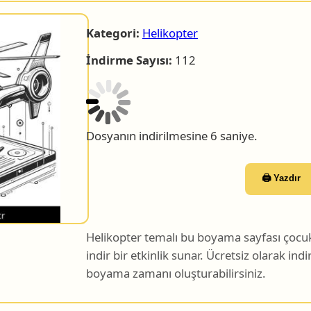
Kategori:
Helikopter
İndirme Sayısı:
112
Dosyanın indirilmesine 5 saniye.
🖨️ Yazdır
Helikopter temalı bu boyama sayfası çocukl
indir bir etkinlik sunar. Ücretsiz olarak indir
boyama zamanı oluşturabilirsiniz.