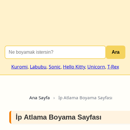
Ara
Kuromi
,
Labubu
,
Sonic
,
Hello Kitty
,
Unicorn
,
T-Rex
Ana Sayfa
›
İp Atlama Boyama Sayfası
İp Atlama Boyama Sayfası