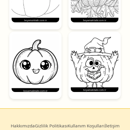
Hakkımızda
Gizlilik Politikası
Kullanım Koşulları
İletişim
© 2025
Boyama Kitabı
— Türkiye’nin en büyük ücretsiz
boyama sayfası arşivi.