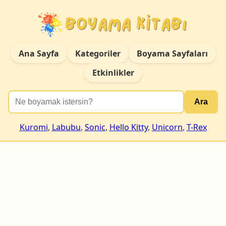
Ana Sayfa
Kategoriler
Boyama Sayfaları
Etkinlikler
Ara
Kuromi
,
Labubu
,
Sonic
,
Hello Kitty
,
Unicorn
,
T-Rex