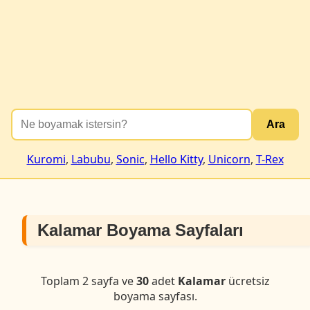
Ara
Kuromi
,
Labubu
,
Sonic
,
Hello Kitty
,
Unicorn
,
T-Rex
Kalamar Boyama Sayfaları
Toplam 2 sayfa ve
30
adet
Kalamar
ücretsiz
boyama sayfası.