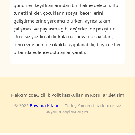
günün en keyifli anlarından biri haline gelebilir. Bu
tür etkinlikler, çocukların sosyal becerilerini
geliştirmelerine yardımcı olurken, ayrıca takım
çalışması ve paylaşma gibi değerleri de pekiştirir.
Ücretsiz yazdırılabilir kalamar boyama sayfaları,
hem evde hem de okulda uygulanabilir, böylece her
ortamda eğlence dolu anlar yaratır.
Hakkımızda
Gizlilik Politikası
Kullanım Koşulları
İletişim
© 2025
Boyama Kitabı
— Türkiye’nin en büyük ücretsiz
boyama sayfası arşivi.