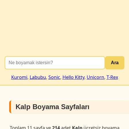
Ara
Kuromi
,
Labubu
,
Sonic
,
Hello Kitty
,
Unicorn
,
T-Rex
Kalp Boyama Sayfaları
Toplam 11 sayfa ve
214
adet
Kalp
ücretsiz boyama