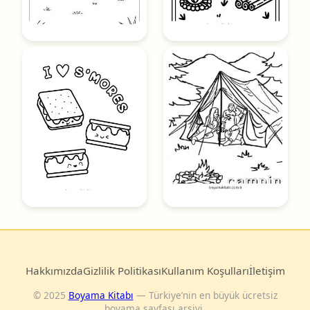
Hakkımızda
Gizlilik Politikası
Kullanım Koşulları
İletişim
© 2025
Boyama Kitabı
— Türkiye’nin en büyük ücretsiz
boyama sayfası arşivi.