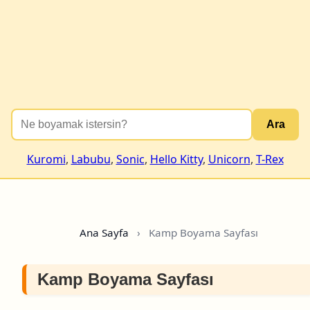
Ara
Kuromi
,
Labubu
,
Sonic
,
Hello Kitty
,
Unicorn
,
T-Rex
Ana Sayfa
›
Kamp Boyama Sayfası
Kamp Boyama Sayfası