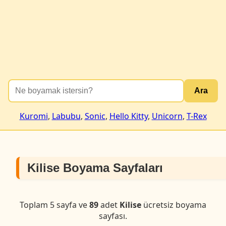
Ara
Kuromi
,
Labubu
,
Sonic
,
Hello Kitty
,
Unicorn
,
T-Rex
Kilise Boyama Sayfaları
Toplam 5 sayfa ve
89
adet
Kilise
ücretsiz boyama
sayfası.