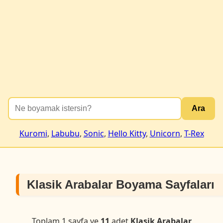
Ara
Kuromi
,
Labubu
,
Sonic
,
Hello Kitty
,
Unicorn
,
T-Rex
Klasik Arabalar Boyama Sayfaları
Toplam 1 sayfa ve
11
adet
Klasik Arabalar