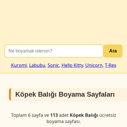
Ara
Kuromi
,
Labubu
,
Sonic
,
Hello Kitty
,
Unicorn
,
T-Rex
Köpek Balığı Boyama Sayfaları
Toplam 6 sayfa ve
113
adet
Köpek Balığı
ücretsiz
boyama sayfası.