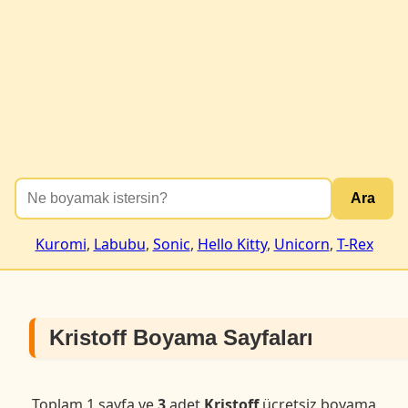
Ara
Kuromi
,
Labubu
,
Sonic
,
Hello Kitty
,
Unicorn
,
T-Rex
Kristoff Boyama Sayfaları
Toplam 1 sayfa ve
3
adet
Kristoff
ücretsiz boyama