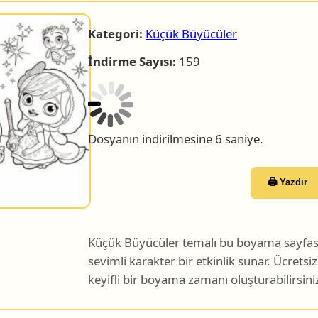
Kategori:
Küçük Büyücüler
İndirme Sayısı:
159
Dosyanın indirilmesine 5 saniye.
🖨️ Yazdır
Küçük Büyücüler temalı bu boyama sayfası 
sevimli karakter bir etkinlik sunar. Ücretsiz
keyifli bir boyama zamanı oluşturabilirsini