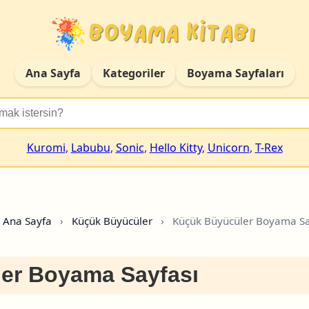
Ana Sayfa
Kategoriler
Boyama Sayfaları
Kuromi
,
Labubu
,
Sonic
,
Hello Kitty
,
Unicorn
,
T-Rex
Ana Sayfa
›
Küçük Büyücüler
›
Küçük Büyücüler Boyama Sa
er Boyama Sayfası