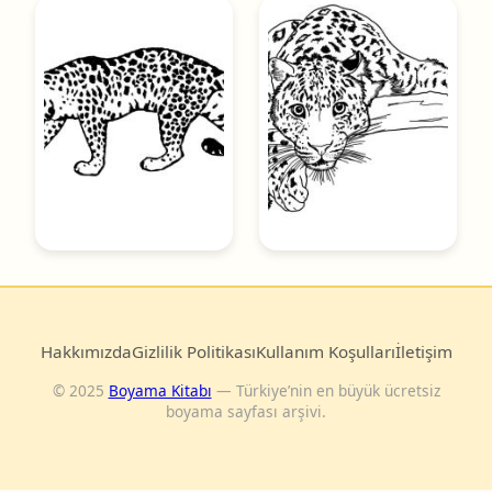
Hakkımızda
Gizlilik Politikası
Kullanım Koşulları
İletişim
© 2025
Boyama Kitabı
— Türkiye’nin en büyük ücretsiz
boyama sayfası arşivi.