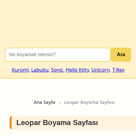
Ara
Kuromi
,
Labubu
,
Sonic
,
Hello Kitty
,
Unicorn
,
T-Rex
Ana Sayfa
›
Leopar Boyama Sayfası
Leopar Boyama Sayfası