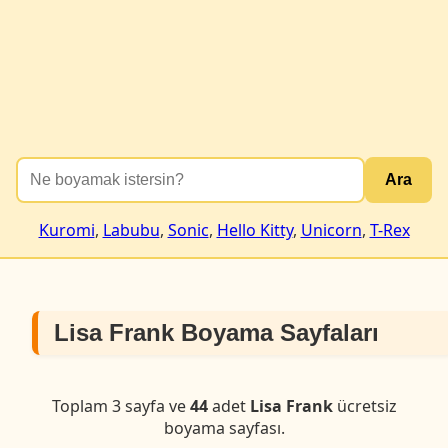
Ara
Kuromi
,
Labubu
,
Sonic
,
Hello Kitty
,
Unicorn
,
T-Rex
Lisa Frank Boyama Sayfaları
Toplam 3 sayfa ve
44
adet
Lisa Frank
ücretsiz
boyama sayfası.