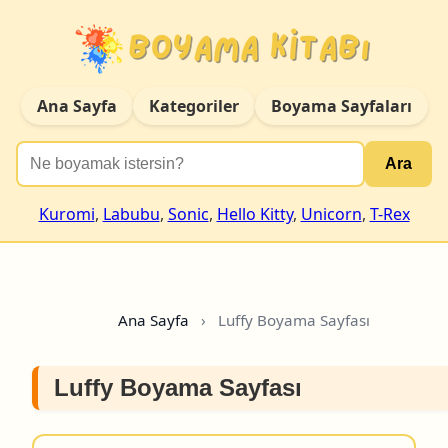
Ana Sayfa
Kategoriler
Boyama Sayfaları
Ara
Kuromi
,
Labubu
,
Sonic
,
Hello Kitty
,
Unicorn
,
T-Rex
Ana Sayfa
›
Luffy Boyama Sayfası
Luffy Boyama Sayfası