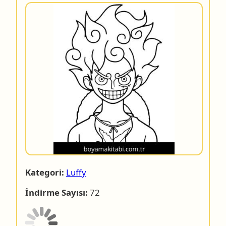
Kategori:
Luffy
İndirme Sayısı:
72
Dosyanın indirilmesine 4 saniye.