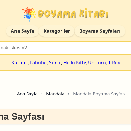
Ana Sayfa
Kategoriler
Boyama Sayfaları
Kuromi
,
Labubu
,
Sonic
,
Hello Kitty
,
Unicorn
,
T-Rex
Ana Sayfa
›
Mandala
›
Mandala Boyama Sayfası
a Sayfası