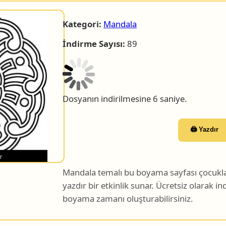
Kategori:
Mandala
İndirme Sayısı:
89
Dosyanın indirilmesine 5 saniye.
🖨️ Yazdır
Mandala temalı bu boyama sayfası çocuklar 
yazdır bir etkinlik sunar. Ücretsiz olarak indi
boyama zamanı oluşturabilirsiniz.