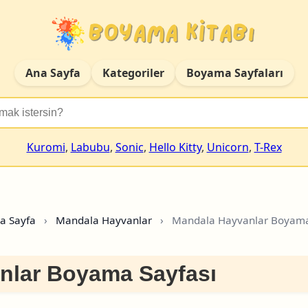
Ana Sayfa
Kategoriler
Boyama Sayfaları
Kuromi
,
Labubu
,
Sonic
,
Hello Kitty
,
Unicorn
,
T-Rex
a Sayfa
›
Mandala Hayvanlar
›
Mandala Hayvanlar Boyama
nlar Boyama Sayfası