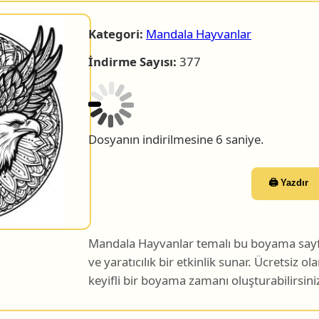
Kategori:
Mandala Hayvanlar
İndirme Sayısı:
377
Dosyanın indirilmesine 5 saniye.
🖨️ Yazdır
Mandala Hayvanlar temalı bu boyama sayfası
ve yaratıcılık bir etkinlik sunar. Ücretsiz ol
keyifli bir boyama zamanı oluşturabilirsini