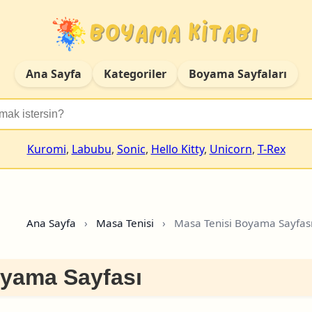
Ana Sayfa
Kategoriler
Boyama Sayfaları
Kuromi
,
Labubu
,
Sonic
,
Hello Kitty
,
Unicorn
,
T-Rex
Ana Sayfa
›
Masa Tenisi
›
Masa Tenisi Boyama Sayfas
oyama Sayfası