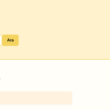
Ara
ı