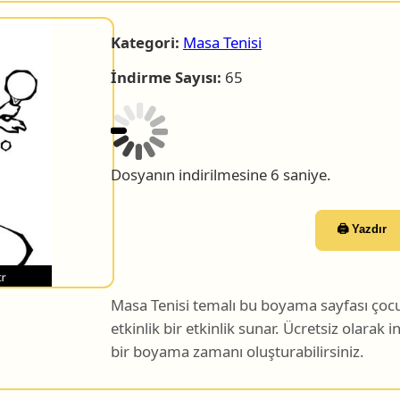
Kategori:
Masa Tenisi
İndirme Sayısı:
65
Dosyanın indirilmesine 5 saniye.
🖨️ Yazdır
Masa Tenisi temalı bu boyama sayfası çocukl
etkinlik bir etkinlik sunar. Ücretsiz olarak in
bir boyama zamanı oluşturabilirsiniz.