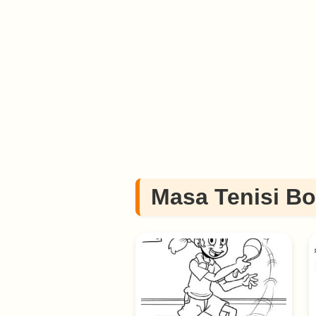
Masa Tenisi Bo