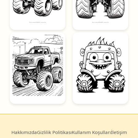
Hakkımızda
Gizlilik Politikası
Kullanım Koşulları
İletişim
© 2025
Boyama Kitabı
— Türkiye’nin en büyük ücretsiz
boyama sayfası arşivi.