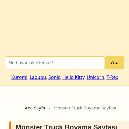
Ara
Kuromi
,
Labubu
,
Sonic
,
Hello Kitty
,
Unicorn
,
T-Rex
Ana Sayfa
›
Monster Truck Boyama Sayfası
Monster Truck Boyama Sayfası