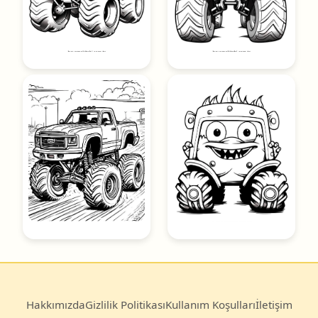
Hakkımızda
Gizlilik Politikası
Kullanım Koşulları
İletişim
© 2025
Boyama Kitabı
— Türkiye’nin en büyük ücretsiz
boyama sayfası arşivi.