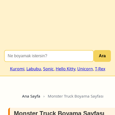
Ara
Kuromi
,
Labubu
,
Sonic
,
Hello Kitty
,
Unicorn
,
T-Rex
Ana Sayfa
›
Monster Truck Boyama Sayfası
Monster Truck Boyama Sayfası