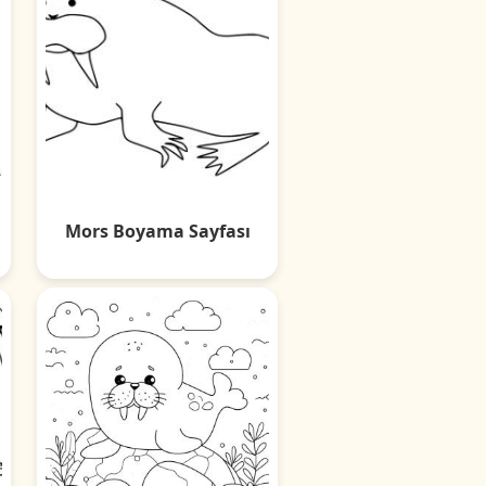
Mors Boyama Sayfası