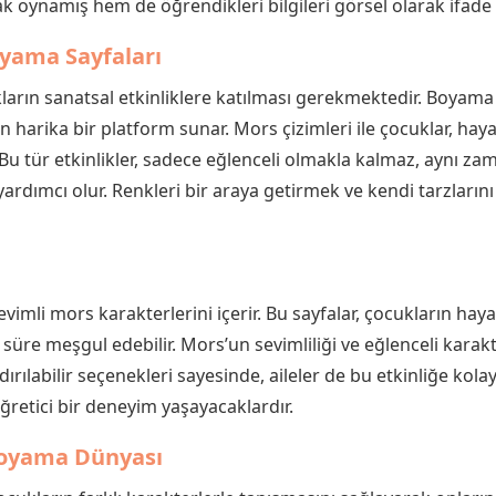
k oynamış hem de öğrendikleri bilgileri görsel olarak ifade 
Boyama Sayfaları
ukların sanatsal etkinliklere katılması gerekmektedir. Boyama 
için harika bir platform sunar. Mors çizimleri ile çocuklar, hay
r. Bu tür etkinlikler, sadece eğlenceli olmakla kalmaz, aynı 
 yardımcı olur. Renkleri bir araya getirmek ve kendi tarzların
evimli mors karakterlerini içerir. Bu sayfalar, çocukların hay
süre meşgul edebilir. Mors’un sevimliliği ve eğlenceli karakt
dırılabilir seçenekleri sayesinde, aileler de bu etkinliğe kolaylı
retici bir deneyim yaşayacaklardır.
Boyama Dünyası