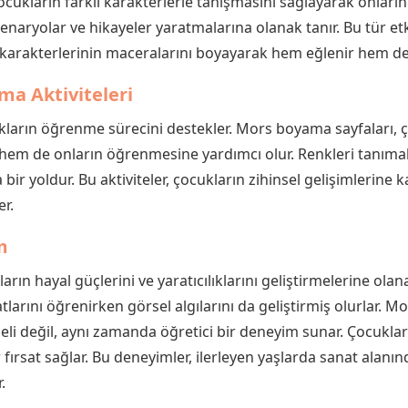
ukların farklı karakterlerle tanışmasını sağlayarak onların 
senaryolar ve hikayeler yaratmalarına olanak tanır. Bu tür et
karakterlerinin maceralarını boyayarak hem eğlenir hem de 
ama Aktiviteleri
cukların öğrenme sürecini destekler. Mors boyama sayfaları, 
em de onların öğrenmesine yardımcı olur. Renkleri tanımak, 
 bir yoldur. Bu aktiviteler, çocukların zihinsel gelişimlerine k
r.
m
arın hayal güçlerini ve yaratıcılıklarını geliştirmelerine ola
atlarını öğrenirken görsel algılarını da geliştirmiş olurlar. M
li değil, aynı zamanda öğretici bir deneyim sunar. Çocukları
ırsat sağlar. Bu deneyimler, ilerleyen yaşlarda sanat alanın
.