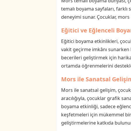
Mors temalı boyama dünyası, çoc
temalı boyama sayfaları, farklı 
deneyimi sunar. Çocuklar, mors 
Eğitici ve Eğlenceli Boy
Eğitici boyama etkinlikleri, ço
vakit geçirme imkânı sunarken h
becerileri geliştirmek için harika
ortamda öğrenmelerini destekle
Mors ile Sanatsal Gelişi
Mors ile sanatsal gelişim, çocukl
aracılığıyla, çocuklar grafik san
boyama etkinliği, sadece eğlence
keşfetmeleri için mükemmel bir f
geliştirmelerine katkıda bulunur