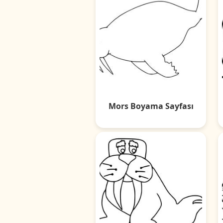
Mors Boyama Sayfası