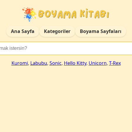
Ana Sayfa
Kategoriler
Boyama Sayfaları
Kuromi
,
Labubu
,
Sonic
,
Hello Kitty
,
Unicorn
,
T-Rex